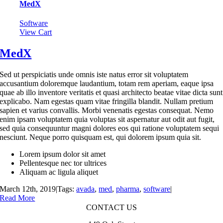
MedX
Software
View Cart
MedX
Sed ut perspiciatis unde omnis iste natus error sit voluptatem
accusantium doloremque laudantium, totam rem aperiam, eaque ipsa
quae ab illo inventore veritatis et quasi architecto beatae vitae dicta sunt
explicabo. Nam egestas quam vitae fringilla blandit. Nullam pretium
sapien et varius convallis. Morbi venenatis egestas consequat. Nemo
enim ipsam voluptatem quia voluptas sit aspernatur aut odit aut fugit,
sed quia consequuntur magni dolores eos qui ratione voluptatem sequi
nesciunt. Neque porro quisquam est, qui dolorem ipsum quia sit.
Lorem ipsum dolor sit amet
Pellentesque nec tor ultrices
Aliquam ac ligula aliquet
March 12th, 2019
|
Tags:
avada
,
med
,
pharma
,
software
|
Read More
CONTACT US