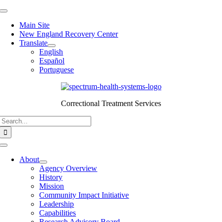
Skip
Toggle
to
Navigation
Main Site
content
New England Recovery Center
Translate
English
Español
Portuguese
Correctional Treatment Services
Search
for:
Toggle
Navigation
About
Agency Overview
History
Mission
Community Impact Initiative
Leadership
Capabilities
Research Advisory Board