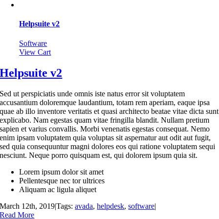
Helpsuite v2
Software
View Cart
Helpsuite v2
Sed ut perspiciatis unde omnis iste natus error sit voluptatem
accusantium doloremque laudantium, totam rem aperiam, eaque ipsa
quae ab illo inventore veritatis et quasi architecto beatae vitae dicta sunt
explicabo. Nam egestas quam vitae fringilla blandit. Nullam pretium
sapien et varius convallis. Morbi venenatis egestas consequat. Nemo
enim ipsam voluptatem quia voluptas sit aspernatur aut odit aut fugit,
sed quia consequuntur magni dolores eos qui ratione voluptatem sequi
nesciunt. Neque porro quisquam est, qui dolorem ipsum quia sit.
Lorem ipsum dolor sit amet
Pellentesque nec tor ultrices
Aliquam ac ligula aliquet
March 12th, 2019
|
Tags:
avada
,
helpdesk
,
software
|
Read More