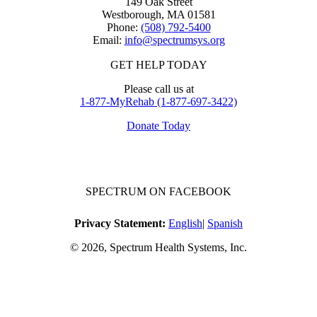
149 Oak Street
Westborough, MA 01581
Phone:
(508) 792-5400
Email:
info@spectrumsys.org
GET HELP TODAY
Please call us at
1-877-MyRehab (1-877-697-3422)
Donate Today
SPECTRUM ON FACEBOOK
Privacy Statement:
English
|
Spanish
© 2026, Spectrum Health Systems, Inc.
No one will be denied access to services due to inability to pay.
A sliding fee schedule is available upon request.