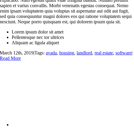
explicabo. Nam egestas quam vitae fringilla blandit. Nullam pretium
sapien et varius convallis. Morbi venenatis egestas consequat. Nemo
enim ipsam voluptatem quia voluptas sit aspernatur aut odit aut fugit,
sed quia consequuntur magni dolores eos qui ratione voluptatem sequi
nesciunt. Neque porro quisquam est, qui dolorem ipsum quia sit.
Lorem ipsum dolor sit amet
Pellentesque nec tor ultrices
Aliquam ac ligula aliquet
March 12th, 2019
|
Tags:
avada
,
housing
,
landlord
,
real estate
,
software
|
Read More